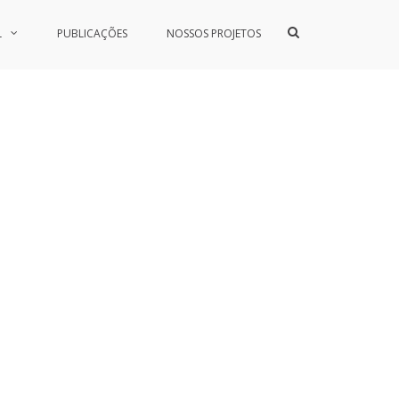
Show
L
PUBLICAÇÕES
NOSSOS PROJETOS
Search
Form