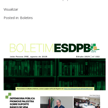
Visualizar
Posted in:
Boletins