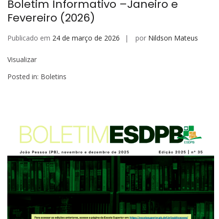
Boletim Informativo –Janeiro e
Fevereiro (2026)
Publicado em
24 de março de 2026
por
Nildson Mateus
Visualizar
Posted in:
Boletins