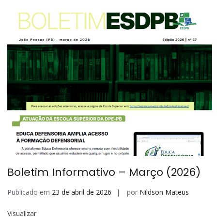
Boletim Informativo – Março (2026)
Publicado em
23 de abril de 2026
por
Nildson Mateus
Visualizar