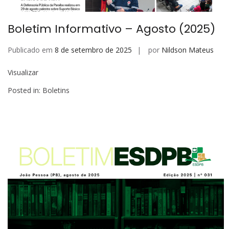
Boletim Informativo – Agosto (2025)
Publicado em
8 de setembro de 2025
por
Nildson Mateus
Visualizar
Posted in:
Boletins