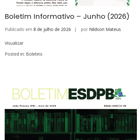
Boletim Informativo – Junho (2026)
Publicado em
8 de julho de 2026
por
Nildson Mateus
Visualizar
Posted in:
Boletins