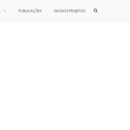
Show
L
PUBLICAÇÕES
NOSSOS PROJETOS
Search
Form