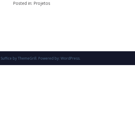
Posted in:
Projetos
e
Suffice
by ThemeGrill. Powered by:
WordPress
.