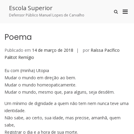
Skip
Escola Superior
to
Pri
Show
content
Defensor Público Manuel Lopes de Carvalho
Search
Men
Form
for
Mobi
Poema
Publicado em
14 de março de 2018
por
Raíssa Pacífico
Palitot Remígio
Eu com (minha) Utopia
Mudar o mundo em direção ao bem.
Mudar o mundo homeopaticamente.
Mudar o mundo, mesmo que, para alguns, seja desdém.
Um mínimo de dignidade a quem não tem nem nunca teve uma
identidade.
Não sabe, ao certo, sua idade, mas precise, amanhã, quem
sabe,
Registrar o dia e a hora de sua morte.