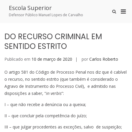
Skip
Escola Superior
to
Pri
Show
content
Defensor Público Manuel Lopes de Carvalho
Search
Men
Form
for
Mobi
DO RECURSO CRIMINAL EM
SENTIDO ESTRITO
Publicado em
10 de março de 2020
por
Carlos Roberto
O artigo 581 do Código de Processo Penal nos diz que é cabível
o recurso, no sentido estrito (que também é considerado o
Agravo de Instrumento do Processo Civil), e admitido nas
disposições a saber, “
in verbis
”:
I – que não recebe a denúncia ou a queixa;
II – que concluir pela competência do juízo;
III – que julgar procedentes as exceções, salvo de suspeição;