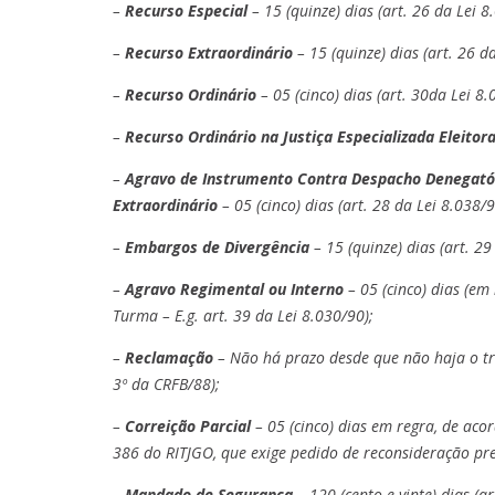
–
Recurso Especial
– 15 (quinze) dias (art. 26 da Lei 8
–
Recurso Extraordinário
– 15 (quinze) dias (art. 26 d
–
Recurso Ordinário
– 05 (cinco) dias (art. 30da Lei 
–
Recurso Ordinário na Justiça Especializada Eleitora
–
Agravo de Instrumento Contra Despacho Denegatór
Extraordinário
– 05 (cinco) dias (art. 28 da Lei 8.038
–
Embargos de Divergência
– 15 (quinze) dias (art. 29
–
Agravo Regimental ou Interno
– 05 (cinco) dias (e
Turma – E.g. art. 39 da Lei 8.030/90);
–
Reclamação
– Não há prazo desde que não haja o trân
3º da CRFB/88);
–
Correição Parcial
– 05 (cinco) dias em regra, de aco
386 do RITJGO, que exige pedido de reconsideração pre
–
Mandado de Segurança
– 120 (cento e vinte) dias (a