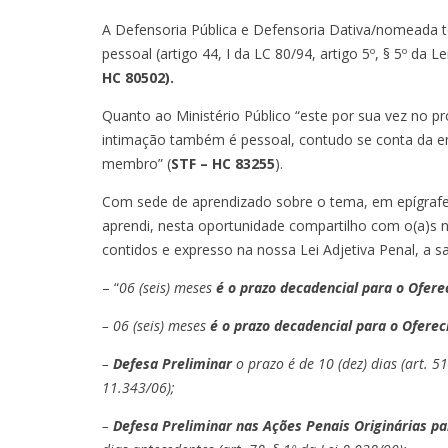
A Defensoria Pública e Defensoria Dativa/nomeada 
pessoal (artigo 44, I da LC 80/94, artigo 5º, § 5º da L
HC 80502).
Quanto ao Ministério Público “este por sua vez no 
intimação também é pessoal, contudo se conta da ent
membro” (
STF – HC 83255
).
Com sede de aprendizado sobre o tema, em epígrafe, 
aprendi, nesta oportunidade compartilho com o(a)s n
contidos e expresso na nossa Lei Adjetiva Penal, a sa
– “
06 (seis) meses
é o prazo decadencial para o Ofere
– 06 (seis) meses
é o prazo decadencial para o Ofer
–
Defesa Preliminar
o prazo é de 10 (dez) dias (art. 51
11.343/06);
–
Defesa Preliminar nas Ações Penais Originárias pa