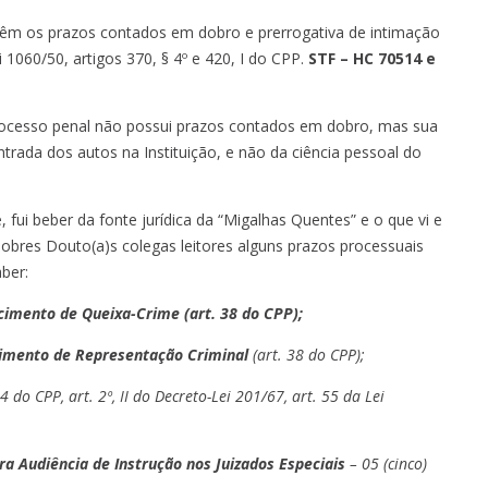
têm os prazos contados em dobro e prerrogativa de intimação
ei 1060/50, artigos 370, § 4º e 420, I do CPP.
STF – HC 70514 e
processo penal não possui prazos contados em dobro, mas sua
rada dos autos na Instituição, e não da ciência pessoal do
fui beber da fonte jurídica da “Migalhas Quentes” e o que vi e
obres Douto(a)s colegas leitores alguns prazos processuais
ber:
cimento de Queixa-Crime (art. 38 do CPP);
ecimento de Representação Criminal
(art. 38 do CPP);
4 do CPP, art. 2º, II do Decreto-Lei 201/67, art. 55 da Lei
ra Audiência de Instrução nos Juizados Especiais
– 05 (cinco)