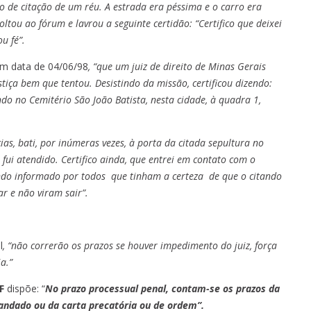
o de citação de um réu. A estrada era péssima e o carro era
ltou ao fórum e lavrou a seguinte certidão: “Certifico que deixei
u fé”.
 em data de 04/06/98
, “que um juiz de direito de Minas Gerais
tiça bem que tentou. Desistindo da missão, certificou dizendo:
do no Cemitério São João Batista, nesta cidade, à quadra 1,
cias, bati, por inúmeras vezes, à porta da citada sepultura no
fui atendido. Certifico ainda, que entrei em contato com o
endo informado por todos que tinham a certeza de que o citando
r e não viram sair”.
l
, “não correrão os prazos se houver impedimento do juiz, força
a.”
F
dispõe: “
No prazo processual penal, contam-se os prazos da
andado ou da carta precatória ou de ordem”.