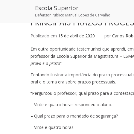
Skip
Escola Superior
to
content
Defensor Público Manuel Lopes de Carvalho
PRINCIPAIS PRAZOS PROCES
Publicado em
15 de abril de 2020
por
Carlos Rob
Em outra oportunidade testemunhei que aprendi, em s
professor da Escola Superior da Magistratura – ESMA-,
prova e o prazo
”.
Tentando ilustrar a importância do prazo processua
oral e o tema era sobre prazos processuais.
“Perguntou o professor, qual prazo para a contestaç
– Vinte e quatro horas respondeu o aluno.
– Qual prazo para o mandado de segurança?
– Vinte e quatro horas.