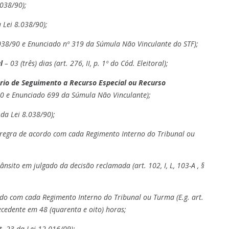
.038/90);
a Lei 8.038/90);
8.038/90 e Enunciado nº 319 da Súmula Não Vinculante do STF);
l
– 03 (três) dias (art. 276, II, p. 1º do Cód. Eleitoral);
io de Seguimento a Recurso Especial ou Recurso
/90 e Enunciado 699 da Súmula Não Vinculante);
 da Lei 8.038/90);
m regra de acordo com cada Regimento Interno do Tribunal ou
sito em julgado da decisão reclamada (art. 102, I, L, 103-A , §
rdo com cada Regimento Interno do Tribunal ou Turma (E.g. art.
cedente em 48 (quarenta e oito) horas;
rt. 23 da Lei 12.016/09);