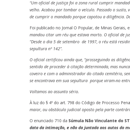
“Um oficial de justiça foi a zona rural cumprir mandad
velho. Acabou por tombar o veículo. Passado o susto, vo
de cumprir o mandado porque capotou a diligência. Do
Foi publicado no Jornal O Popular, de Minas Gerais,
mandou citar um réu que estava morto. O oficial de jus
“Desde o dia 5 de setembro de 1997, o réu está residin
sepultura nº 142”.
O oficial certificou ainda que, “prosseguindo as diligên
sentido de proceder à citação determinada, mas nunca 
coveiro e com o administrador do citado cemitério, s
se encontrava em sua sepultura porque viram-no entra
Voltamos ao assunto sério.
À luz do § 4º do art. 798 do Código de Processo Pena
maior, ou obstáculo judicial oposto pela parte contrári
O enunciado 710 da
Súmula Não Vinculante do ST
data da intimação, e não da juntada aos autos do m