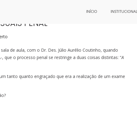
INÍCIO
INSTITUCIONA
SUAIS PENAL
erto
ala de aula, com o Dr. Des. Júlio Aurélio Coutinho, quando
 que o processo penal se restringe a duas coisas distintas: “
A
l um tanto quanto engraçado que era a realização de um exame
ão?