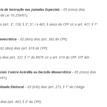
a de Instrução nos Juizados Especiais
– 05 (cinco) dias
º da Lei 10.259/01);
s (art. 3º, 159, § 3º, 5º, I e 481, § único do CPP c/c o art. 421, § 1º
onocrática
– 02 (dois) dias (art. 382 do CPP);
02 (dois) dias (art. 619 do CPP);
) dias (art. 337, § 1º do RISTF c/c o art. 619 do CPP. STF ADI
ciais Contra Acórdão ou Decisão Monocrática
– 05 (cinco) dias
9/01);
izada Eleitoral
– 03 (três) dias (art. 275, § 1º do Código
 dias (art. 403, § 3º do CPP);