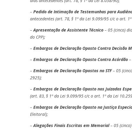
dias antecedentes (art. 78, § 1º da Lei 8.038/90);
–
Pedido de Intimação de Testemunhas para Audiênci
antecedentes (art. 78, § 1º da Lei 9.099/95 c/c o art. 1
–
Apresentação de Assistente Técnico
– 05 (cinco) dia
do CPP);
–
Embargos de Declaração Oposto Contra Decisão M
–
Embargos de Declaração Oposto Contra Acórdão
– 
–
Embargos de Declaração Opostos no STF
– 05 (cinco
2925);
–
Embargos de Declaração Oposto nos Juizados Espe
(art. 83, § 1º da Lei 9.099/95 c/c o art. 1º da Lei 10.25
–
Embargos de Declaração Oposto na Justiça Especial
Eleitoral);
–
Alegações Finais Escritas em Memorial
– 05 (cinco)