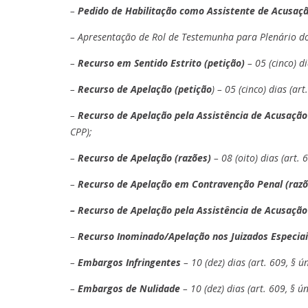
–
Pedido de Habilitação como Assistente de Acusaçã
– Apresentação de Rol de Testemunha para Plenário do J
–
Recurso em Sentido Estrito (petição)
– 05 (cinco) di
–
Recurso de Apelação (petição
) – 05 (cinco) dias (ar
–
Recurso de Apelação pela Assistência de Acusação
CPP);
–
Recurso de Apelação (razões)
– 08 (oito) dias (art. 
–
Recurso de Apelação em Contravenção Penal (raz
– Recurso de Apelação pela Assistência de Acusação
–
Recurso Inominado/Apelação nos Juizados Especiai
–
Embargos Infringentes
– 10 (dez) dias (art. 609, § ú
–
Embargos de Nulidade
– 10 (dez) dias (art. 609, § ú