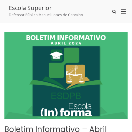
Skip
Escola Superior
to
Pri
Show
content
Defensor Público Manuel Lopes de Carvalho
Search
Men
Form
for
Mobi
Boletim Informativo – Abril